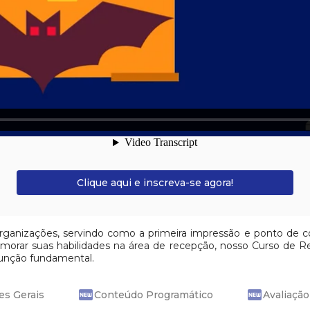
Clique aqui e inscreva-se agora!
anizações, servindo como a primeira impressão e ponto de con
primorar suas habilidades na área de recepção, nosso Curso de R
 função fundamental.
fiber_new
fiber_new
es Gerais
Conteúdo Programático
Avaliação