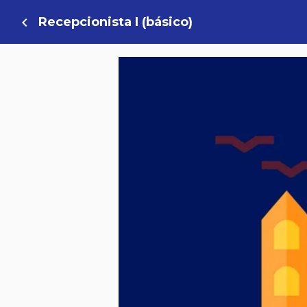
Recepcionista I (básico)
navigate_before