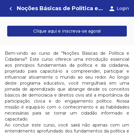
Noções Básicas de Política e Cidadania
navigate_before
person
Login
Clique aqui e inscreva-se agora!
Bem-vindo ao curso de "Noções Básicas de Política e
Cidadania"! Este curso oferece uma introdução
essencial
aos princípios fundamentais da política e da cidadania,
projetado para capacitá-lo a compreender,
participar e
influenciar ativamente o mundo ao seu redor.
Ao longo
deste programa educativo, você mergulhará em uma
jornada de aprendizado que abrange desde
os conceitos
básicos de democracia e direitos civis até a importância da
participação cívica e do
engajamento político. Nossa
missão é equipá-lo com o conhecimento e as habilidades
necessárias para se
tornar um cidadão informado e
capacitado.
Ao concluir este curso, você sairá não apenas com um
entendimento aprofundado dos fundamentos da
política e