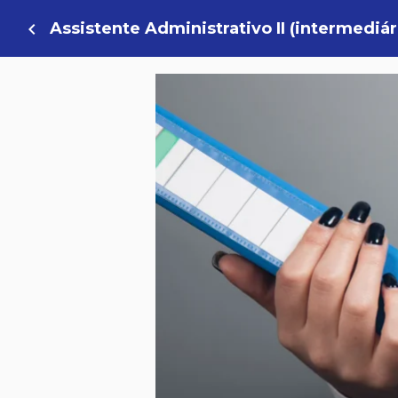
Assistente Administrativo II (intermediár
navigate_before