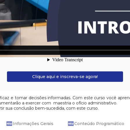
Clique aqui e inscreva-se agora!
ficaz e tomar decisões informadas. Com este curso você aprend
mentarão a exercer com maestria o ofício administrativo.
antir sua conclusão bem-sucedida, com este curso.
fiber_new
fiber_new
Informações Gerais
Conteúdo Programático